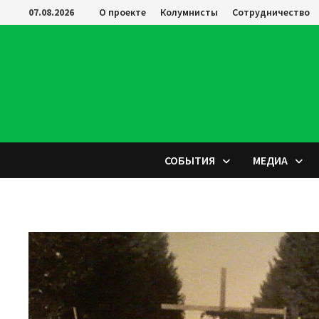
Перейти
07.08.2026
О проекте
Колумнисты
Сотрудничество
к
содержимому
СОБЫТИЯ
МЕДИА