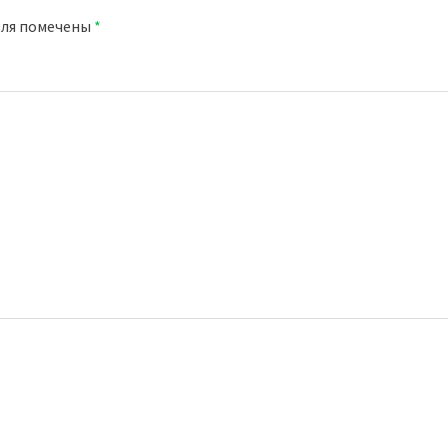
оля помечены
*