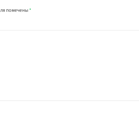
оля помечены
*