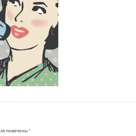
оля помечены
*