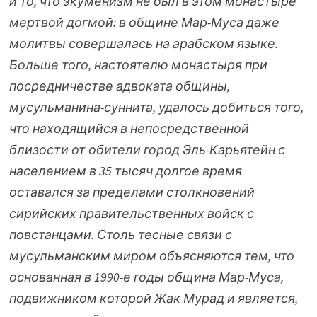
и то, что экуменизм не был в этом монастыре
мертвой догмой: в общине Мар-Муса даже
молитвы совершалась на арабском языке.
Больше того, настоятелю монастыря при
посредничестве адвоката общины,
мусульманина-суннита, удалось добиться того,
что находящийся в непосредственной
близости от обители город Эль-Карьятейн с
населением в 35 тысяч долгое время
оставался за пределами столкновений
сирийских правительственных войск с
повстанцами. Столь тесные связи с
мусульманским миром объясняются тем, что
основанная в 1990-е годы община Мар-Муса,
подвижником которой Жак Мурад и является,