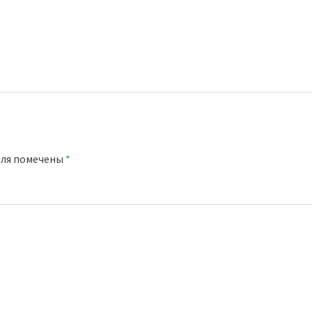
оля помечены
*