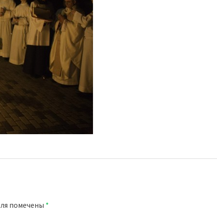
оля помечены
*