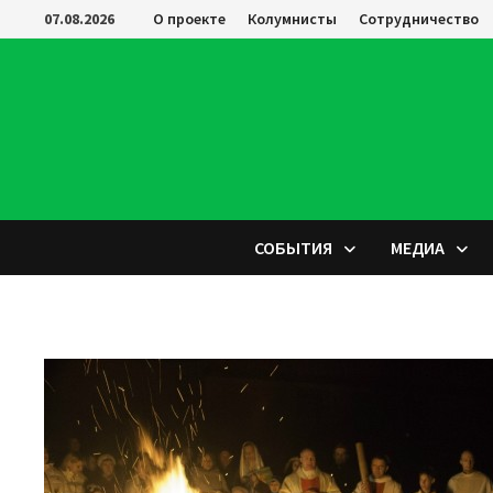
Перейти
07.08.2026
О проекте
Колумнисты
Сотрудничество
к
содержимому
СОБЫТИЯ
МЕДИА