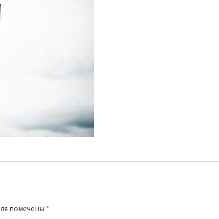
оля помечены
*