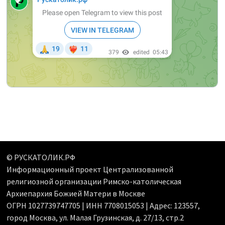
© РУСКАТОЛИК.РФ
Информационный проект Централизованной
религиозной организации Римско-католическая
Архиепархия Божией Матери в Москве
ОГРН 1027739747705 | ИНН 7708015053 | Адрес: 123557,
город Москва, ул. Малая Грузинская, д. 27/13, стр.2