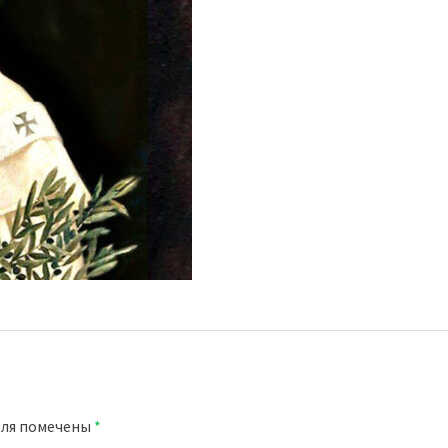
оля помечены
*