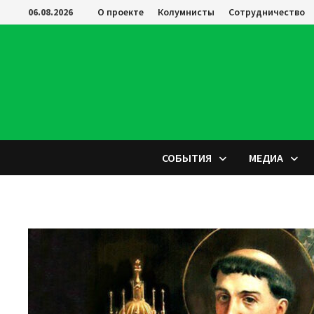
Перейти
06.08.2026
О проекте
Колумнисты
Сотрудничество
к
содержимому
СОБЫТИЯ
МЕДИА