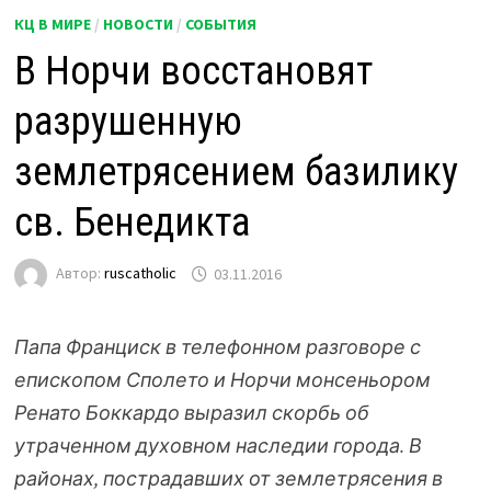
КЦ В МИРЕ
/
НОВОСТИ
/
СОБЫТИЯ
В Норчи восстановят
разрушенную
землетрясением базилику
св. Бенедикта
Автор:
ruscatholic
03.11.2016
Папа Франциск в телефонном разговоре с
епископом Сполето и Норчи монсеньором
Ренато Боккардо выразил скорбь об
утраченном духовном наследии города. В
районах, пострадавших от землетрясения в