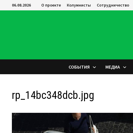
Перейти
06.08.2026
О проекте
Колумнисты
Сотрудничество
к
содержимому
СОБЫТИЯ
МЕДИА
rp_14bc348dcb.jpg