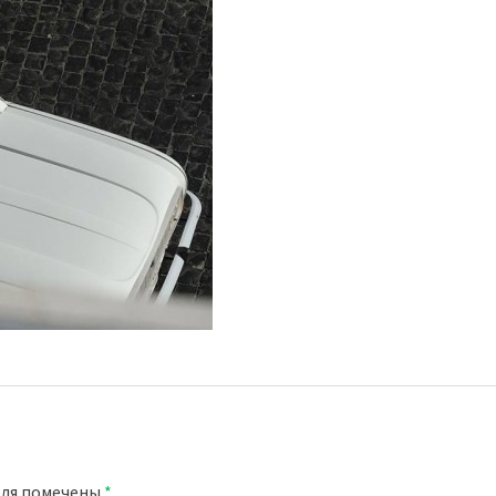
оля помечены
*