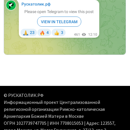
© РУСКАТОЛИК.РФ
Информационный проект Централизованной
религиозной организации Римско-католическая
Архиепархия Божией Матери в Москве
ОГРН 1027739747705 | ИНН 7708015053 | Адрес: 123557,