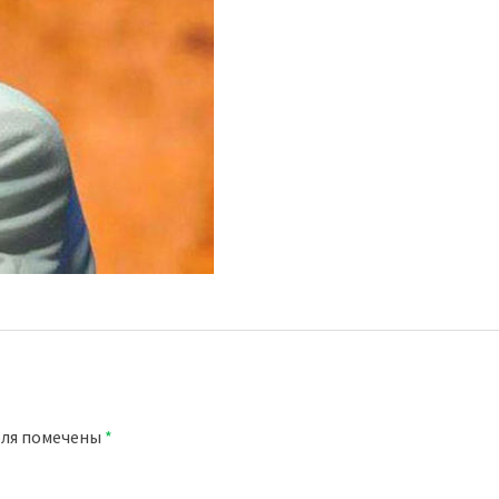
оля помечены
*