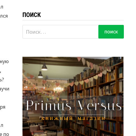
ел
ПОИСК
ился
Найти:
е
чную
,
ь?
аучи
аря
ал
е по