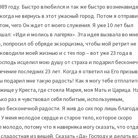
 1989 году. Быстро влюбился и так же быстро возненавид
икогда не вернусь в этот ужасный город. Потом я отправ
том, чего Он ждет от моего служения. Я уже 10 лет был
шал: «Иди и молись в лагерях». Эта идея вызвала во мн
, попросил об обряде экзорцизма, чтобы мой ретрит не
уководили моей жизнью и с тех пор – вот уже 23 года в
Господь исцелил мою душу от страха и подарил бесконе
ечение последних 23 лет. Когда я ответил на Его призыв
ы подарил мне такую радость! Как я могу тебе отплатит
жище у Креста, где стояла Мария, моя Мать и Царица. Н
ько раз я чувствовал себя побитым, используемым,
во бесконечной радости. Я жив до сих пор лишь благод
 У меня молодое сердце и старое тело, которое скоро
 молодо, потому что я наверняка могу сказать, что отд
я сладостная из вещей. Сказать «Да» Господу и делать вс