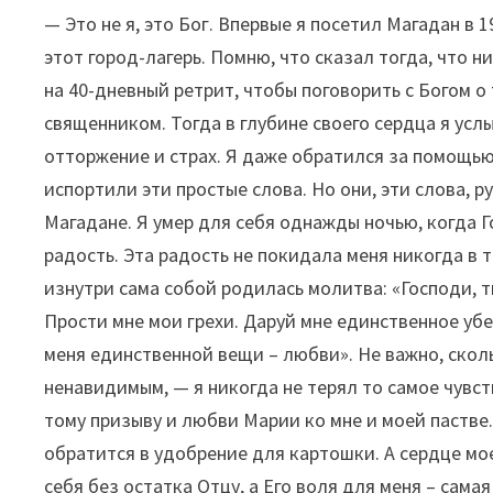
— Это не я, это Бог. Впервые я посетил Магадан в
этот город-лагерь. Помню, что сказал тогда, что н
на 40-дневный ретрит, чтобы поговорить с Богом о 
священником. Тогда в глубине своего сердца я услы
отторжение и страх. Я даже обратился за помощью
испортили эти простые слова. Но они, эти слова, р
Магадане. Я умер для себя однажды ночью, когда 
радость. Эта радость не покидала меня никогда в т
изнутри сама собой родилась молитва: «Господи, т
Прости мне мои грехи. Даруй мне единственное убе
меня единственной вещи – любви». Не важно, скол
ненавидимым, — я никогда не терял то самое чувст
тому призыву и любви Марии ко мне и моей пастве.
обратится в удобрение для картошки. А сердце мое
себя без остатка Отцу, а Его воля для меня – сама