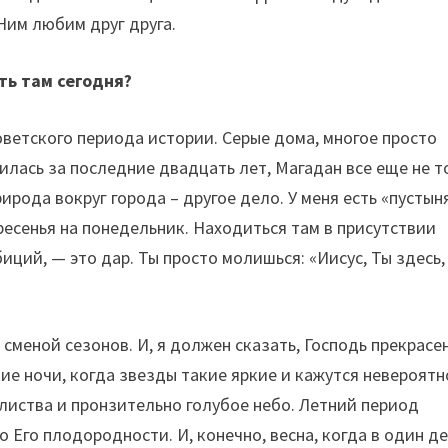
 Ним любим друг друга.
ть там сегодня?
оветского периода истории. Серые дома, многое просто
илась за последние двадцать лет, Магадан все еще не т
ирода вокруг города – другое дело. У меня есть «пустын
ресенья на понедельник. Находиться там в присутствии
ций, — это дар. Ты просто молишься: «Иисус, Ты здесь, 
меной сезонов. И, я должен сказать, Господь прекрасен
ие ночи, когда звезды такие яркие и кажутся невероятн
листва и пронзительно голубое небо. Летний период
 Его плодородности. И, конечно, весна, когда в один д