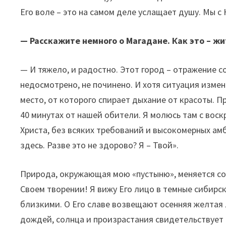
Его воле – это на самом деле услащает душу. Мы с
— Расскажите немного о Магадане. Как это – жи
— И тяжело, и радостно. Этот город – отражение с
недосмотрено, не починено. И хотя ситуация измен
место, от которого спирает дыхание от красоты. Пр
40 минутах от нашей обители. Я молюсь там с воск
Христа, без всяких требований и высокомерных амби
здесь. Разве это не здорово? Я – Твой».
Природа, окружающая мою «пустыню», меняется со с
Своем творении! Я вижу Его лицо в темные сибирск
близкими. О Его славе возвещают осенняя желтая 
дождей, солнца и произрастания свидетельствует о