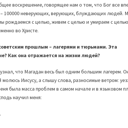
общее воскрешение, говорящее нам о том, что Бог все вп
а – 100000 неверующих, верующих, блуждающих людей. 
мы рождаемся с целью, живем с целью и умираем с целью
менно во Христе.
советским прошлым – лагерями и тюрьмами. Эта
не? Как она отражается на жизни людей?
я узнал, что Магадан весь был одним большим лагерем. О
 Я молюсь Иисусу, а слышу слова, разносимые ветром: уе
меня была масса проблем в самом начале и в языковом п
сподь научил меня:
…