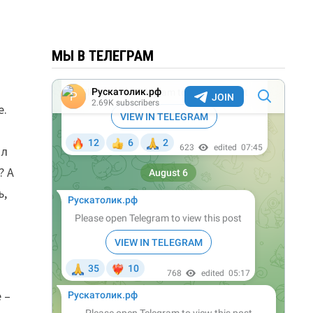
МЫ В ТЕЛЕГРАМ
е.
ал
? А
ь,
 –