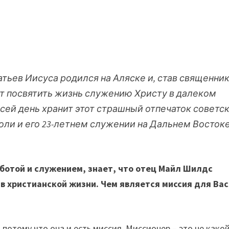
тьев Иисуса родился на Аляске и, став священни
ит посвятить жизнь служению Христу в далеком
 сей день хранит этот страшный отпечаток советс
оли и его 23-летнем служении на Дальнем Востоке
ботой и служением, знает, что отец Майл Шилдс
 в христианской жизни. Чем является миссия для Вас
 потому что она и есть миссия. Миссионер – это не како