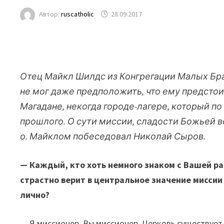
Автор:
ruscatholic
28.09.2017
Отец Майкл Шилдс из Конгрегации Малых Бра
не мог даже предположить, что ему предсто
Магадане, некогда городе-лагере, который по
прошлого. О сути миссии, сладости Божьей в
о. Майклом побеседовал Николай Сыров.
— Каждый, кто хоть немного знаком с Вашей ра
страстно верит в центральное значение миссии
лично?
— Я миссионер. Вы миссионер. Церковь существует,