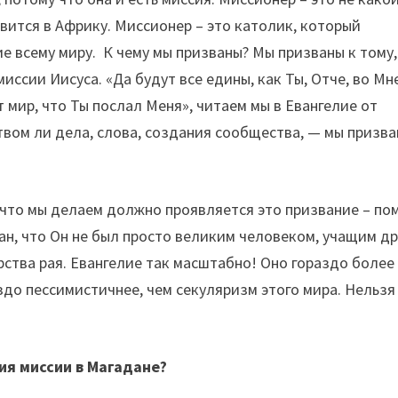
вится в Африку. Миссионер – это католик, который
ие всему миру. К чему мы призваны? Мы призваны к тому,
миссии Иисуса. «Да будут все едины, как Ты, Отче, во Мн
ет мир, что Ты послал Меня», читаем мы в Евангелие от
ством ли дела, слова, создания сообщества, — мы призв
м что мы делаем должно проявляется это призвание – по
лан, что Он не был просто великим человеком, учащим др
арства рая. Евангелие так масштабно! Оно гораздо более
здо пессимистичнее, чем секуляризм этого мира. Нельзя
ия миссии в Магадане?