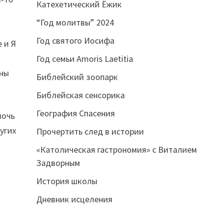
Катехетический Ёжик
“Год молитвы” 2024
Год святого Иосифа
е и Я
Год семьи Amoris Laetitia
аны
Библейский зоопарк
Библейская сенсорика
География Спасения
мочь
угих
Прочертить след в истории
«Католическая гастрономия» с Виталием
Задворным
История школы
Дневник исцеления