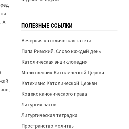
еред
Моя
. А
ПОЛЕЗНЫЕ ССЫЛКИ
Вечерняя католическая газета
Папа Римский. Слово каждый день
Католическая энциклопедия
н
Молитвенник Католической Церкви
зжай
Катехизис Католической Церкви
лане,
Кодекс канонического права
Литургия часов
Литургическая тетрадка
Пространство молитвы