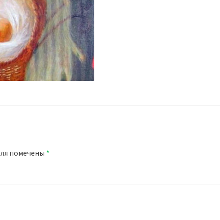
оля помечены
*