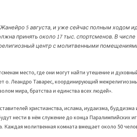
Жанейро 5 августа, и уже сейчас полным ходом и
лжна принять около 17 тыс. спортсменов. В числе
ежрелигиозный центр с молитвенными помещениям
тсменам место, где они могут найти утешение и духовны
ует о. Леандро Таварес, координирующий межрелигиозн
олом мира, братства и единства всех людей».
тавителей христианства, ислама, иудаизма, буддизма 
удут нести в нём служение до конца Паралимпийских иг
ера. Каждая молитвенная комната вмещает около 50 чело