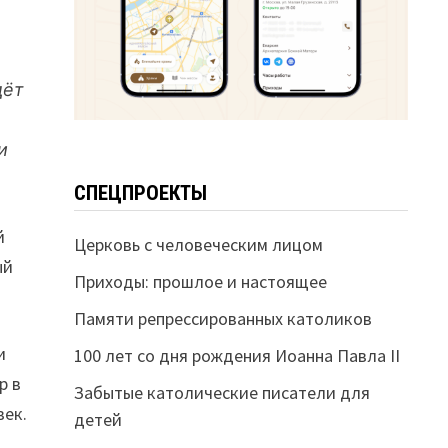
дёт
и
СПЕЦПРОЕКТЫ
й
Церковь с человеческим лицом
ый
Приходы: прошлое и настоящее
Памяти репрессированных католиков
и
100 лет со дня рождения Иоанна Павла II
р в
Забытые католические писатели для
век.
детей