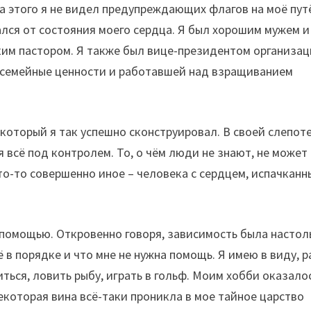
за этого я не видел предупреждающих флагов на моё пут
лся от состояния моего сердца. Я был хорошим мужем и
ким пастором. Я также был вице-президентом организа
 семейные ценности и работавшей над взращиванием
который я так успешно сконструировал. В своей слепоте
ня всё под контролем. То, о чём люди не знают, не может
то-то совершенно иное – человека с сердцем, испачкан
 помощью. Откровенно говоря, зависимость была настол
ё в порядке и что мне не нужна помощь. Я имею в виду, р
иться, ловить рыбу, играть в гольф. Моим хобби оказало
некоторая вина всё-таки проникла в мое тайное царство