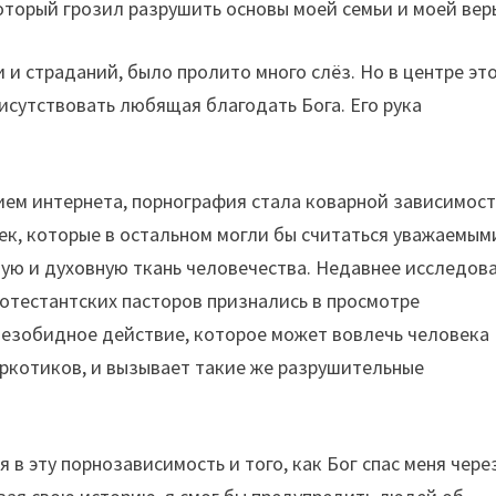
который грозил разрушить основы моей семьи и моей вер
и страданий, было пролито много слёз. Но в центре эт
исутствовать любящая благодать Бога. Его рука
ием интернета, порнография стала коварной зависимост
ек, которые в остальном могли бы считаться уважаемым
ую и духовную ткань человечества. Недавнее исследов
отестантских пасторов признались в просмотре
 безобидное действие, которое может вовлечь человека
аркотиков, и вызывает такие же разрушительные
в эту порнозависимость и того, как Бог спас меня чере