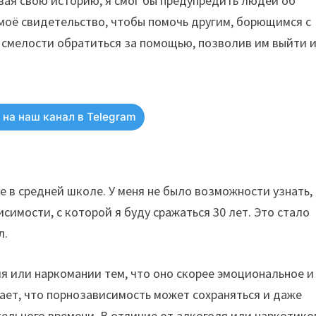
вая свою историю, я смог бы предупредить людей об
моё свидетельство, чтобы помочь другим, борющимся с
м смелости обратиться за помощью, позволив им выйти 
на наш канал в Telegram
 в средней школе. У меня не было возможности узнать,
симости, с которой я буду сражаться 30 лет. Это стало
л.
я или наркомании тем, что оно скорее эмоциональное и
ает, что порнозависимость может сохраняться и даже
ельного времени. В отличие от алкоголя или наркотико