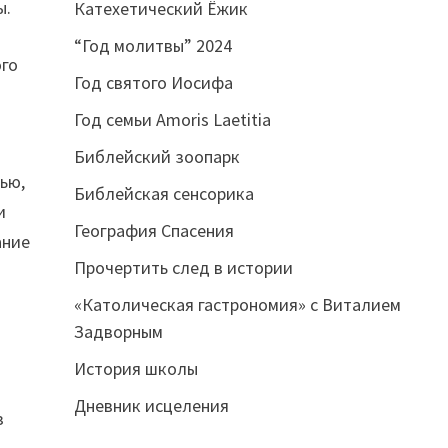
ы.
Катехетический Ёжик
“Год молитвы” 2024
ого
Год святого Иосифа
Год семьи Amoris Laetitia
Библейский зоопарк
ью,
Библейская сенсорика
и
География Спасения
ание
Прочертить след в истории
«Католическая гастрономия» с Виталием
Задворным
История школы
Дневник исцеления
з