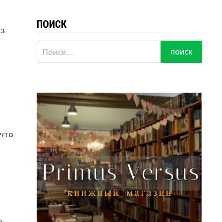
ПОИСК
из
Найти:
 что
в,