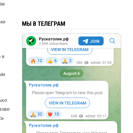
ём
ции
МЫ В ТЕЛЕГРАМ
 я
ным
ько
азве
сь