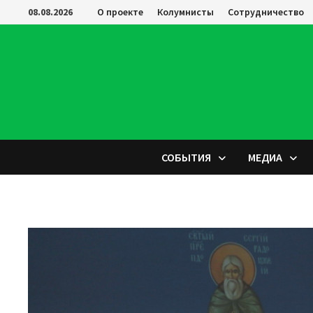
Перейти
08.08.2026
О проекте
Колумнисты
Сотрудничество
к
содержимому
СОБЫТИЯ
МЕДИА