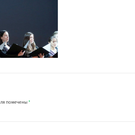
оля помечены
*