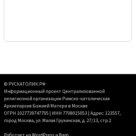
© РУСКАТОЛИК.РФ
Информационный проект Централизованной
религиозной организации Римско-католическая
Архиепархия Божией Матери в Москве
ОГРН 1027739747705 | ИНН 7708015053 | Адрес: 123557,
город Москва, ул. Малая Грузинская, д. 27/13, стр.2
Работает на
WordPress
и
Bam
.