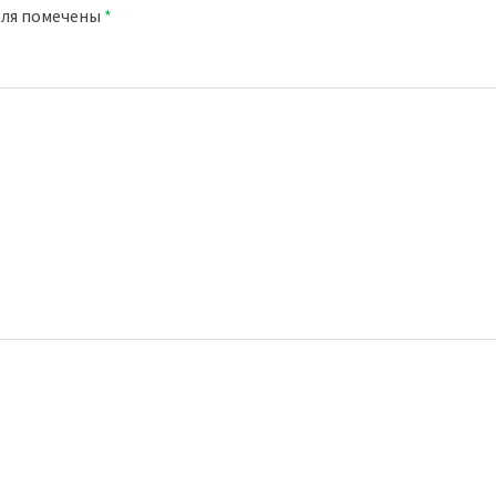
оля помечены
*