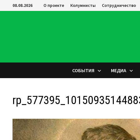
Перейти
08.08.2026
О проекте
Колумнисты
Сотрудничество
к
содержимому
СОБЫТИЯ
МЕДИА
rp_577395_1015093514488