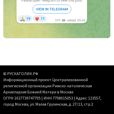
© РУСКАТОЛИК.РФ
Информационный проект Централизованной
религиозной организации Римско-католическая
Архиепархия Божией Матери в Москве
ОГРН 1027739747705 | ИНН 7708015053 | Адрес: 123557,
город Москва, ул. Малая Грузинская, д. 27/13, стр.2