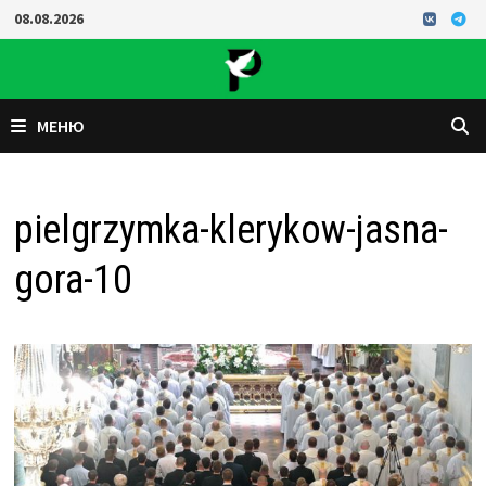
Перейти
08.08.2026
к
содержимому
МЕНЮ
pielgrzymka-klerykow-jasna-
gora-10