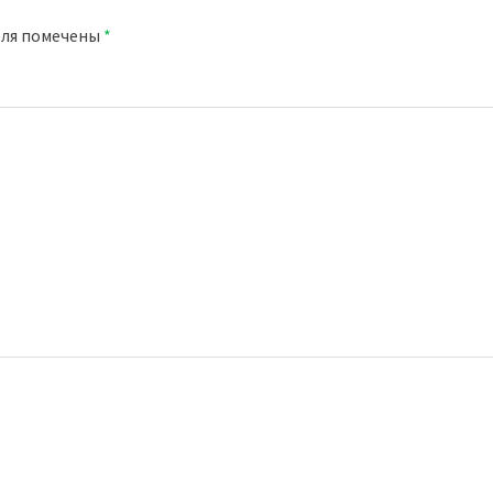
оля помечены
*