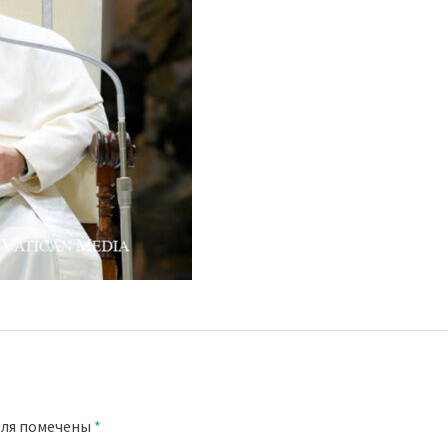
оля помечены
*