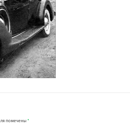
оля помечены
*