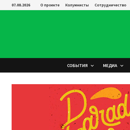
Перейти
07.08.2026
О проекте
Колумнисты
Сотрудничество
к
содержимому
СОБЫТИЯ
МЕДИА