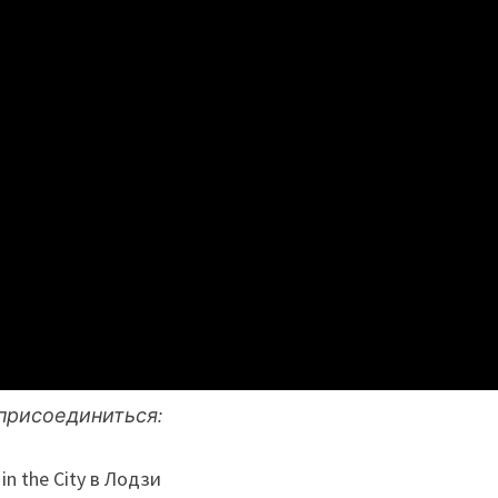
присоединиться:
in the City в Лодзи