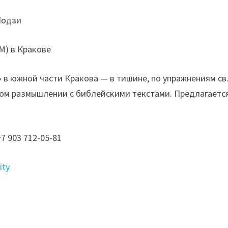
Лодзи
М) в Кракове
и» в южной части Кракова — в тишине, по упражнениям св
ном размышлении с библейскими текстами. Предлагаетс
7 903 712-05-81
ity