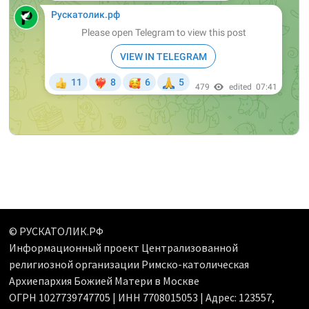
© РУСКАТОЛИК.РФ
Информационный проект Централизованной
религиозной организации Римско-католическая
Архиепархия Божией Матери в Москве
ОГРН 1027739747705 | ИНН 7708015053 | Адрес: 123557,