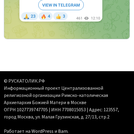
© РУСКАТОЛИК.РФ
Информационный проект Централизованной
религиозной организации Римско-католическая
Архиепархия Божией Матери в Москве
ОГРН 1027739747705 | ИНН 7708015053 | Адрес: 123557,
город Москва, ул. Малая Грузинская, д. 27/13, стр.2
Работает на
WordPress
и
Bam
.