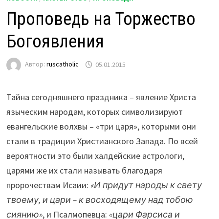
Проповедь на Торжество
Богоявления
Автор:
ruscatholic
05.01.2015
Тайна сегодняшнего праздника – явление Христа
языческим народам, которых символизируют
евангельские волхвы – «три царя», которыми они
стали в традиции Христианского Запада. По всей
вероятности это были халдейские астрологи,
царями же их стали называть благодаря
пророчествам Исаии:
«И придут народы к свету
твоему, и цари – к восходящему над тобою
сиянию»
, и Псалмопевца:
«цари Фарсиса и