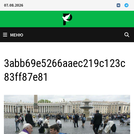
Перейти
07.08.2026
к
содержимому
МЕНЮ
3abb69e5266aaec219c123c
83ff87e81