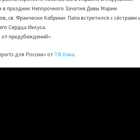
 в праздник Непорочного Зачатия Девы Марии.
в, св. Франчески Кабрини: Папа встретился с сёстрами 
го Сердца Иисуса.
 от предубеждений».
eports для России» от
ТВ Кана
.