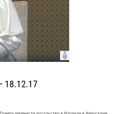
— 18.12.17
рампа перенести посольство в Израиле в Иерусалим.