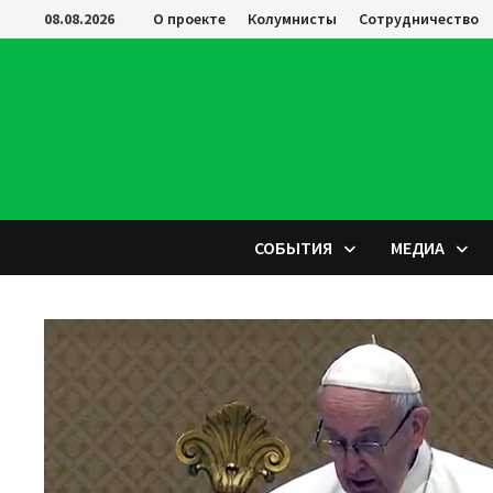
Перейти
08.08.2026
О проекте
Колумнисты
Сотрудничество
к
содержимому
СОБЫТИЯ
МЕДИА