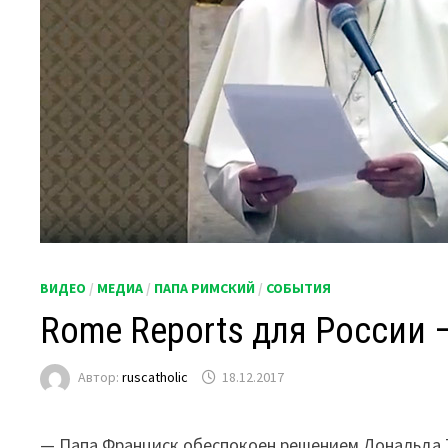
ВИДЕО
/
МЕДИА
/
ПАПА РИМСКИЙ
/
СОБЫТИЯ
Rome Reports для России 
Автор:
ruscatholic
18.12.2017
— Папа Франциск обеспокоен решением Дональда Т