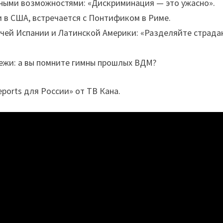
нными возможностями: «Дискриминация — это ужасно».
и в США, встречается с Понтификом в Риме.
чей Испании и Латинской Америки: «Разделяйте страда
ежи: а вы помните гимны прошлых ВДМ?
ports для России» от ТВ Кана.