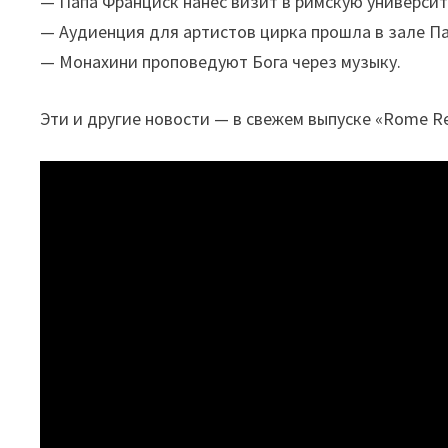
— Папа Франциск нанес визит в римскую универси
— Аудиенция для артистов цирка прошла в зале Па
— Монахини проповедуют Бога через музыку.
Эти и другие новости — в свежем выпуске «Rome Re