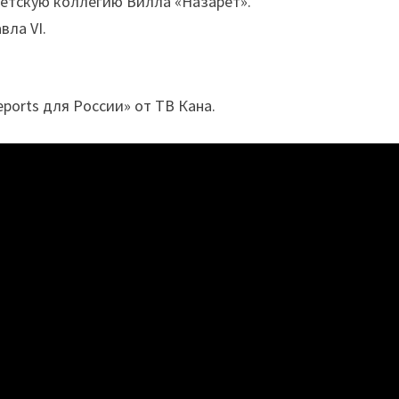
тетскую коллегию Вилла «Назарет».
вла VI.
ports для России» от ТВ Кана.