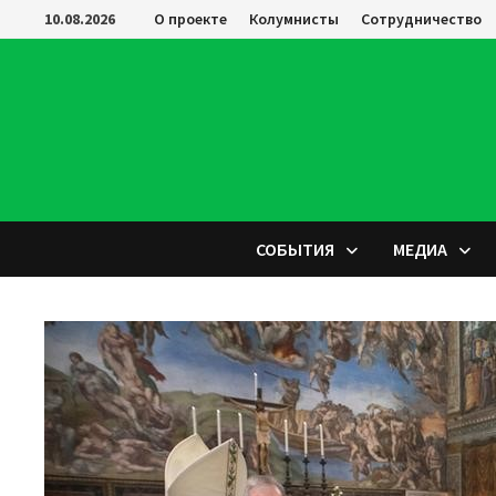
Перейти
10.08.2026
О проекте
Колумнисты
Сотрудничество
к
содержимому
СОБЫТИЯ
МЕДИА