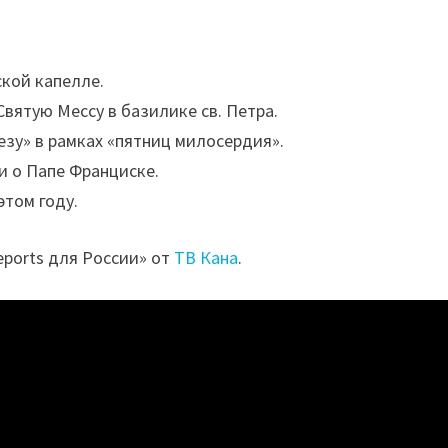
ской капелле.
вятую Мессу в базилике св. Петра.
зу» в рамках «пятниц милосердия».
и о Папе Франциске.
этом году.
eports для России» от
ТВ Кана
.