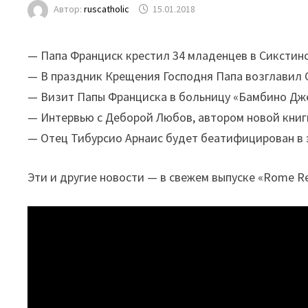
Автор:
ruscatholic
15.01.2018
— Папа Франциск крестил 34 младенцев в Сикстин
— В праздник Крещения Господня Папа возглавил С
— Визит Папы Франциска в больницу «Бамбино Дже
— Интервью с Деборой Любов, автором новой книг
— Отец Тибурсио Арнаис будет беатифицирован в 
Эти и другие новости — в свежем выпуске «Rome R