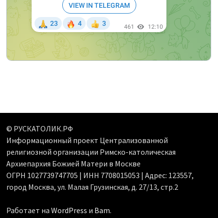
© РУСКАТОЛИК.РФ
Информационный проект Централизованной
религиозной организации Римско-католическая
Архиепархия Божией Матери в Москве
ОГРН 1027739747705 | ИНН 7708015053 | Адрес: 123557,
город Москва, ул. Малая Грузинская, д. 27/13, стр.2
Работает на
WordPress
и
Bam
.