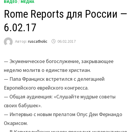
ВИДЕО
/
МЕДИА
Rome Reports для России —
6.02.17
Автор:
ruscatholic
06.02.2017
— Экуменическое богослужение, закрывающее
неделю молитв о единстве христиан.
— Папа Франциск встретился с делегацией
Европейского еврейского конгресса.
— Общая аудиенция: «Слушайте мудрые советы
своих бабушек».
— Интервью с новым прелатом Опус Деи Фернандо
Окарисом.
— В Капитолийских музеях проходит интерактивная