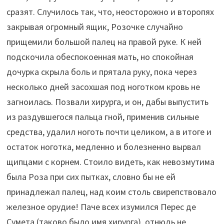
сразят. Случилось так, что, неосторожно и второпях
закрывая огромный ящик, Розочке случайно
прищемили большой палец на правой руке. К ней
подскочила обеспокоенная мать, но спокойная
дочурка скрыла боль и прятала руку, пока через
несколько дней засохшая под ноготком кровь не
загноилась. Позвали хирурга, и он, дабы выпустить
из раздувшегося пальца гной, применив сильные
средства, удалил ноготь почти целиком, а в итоге и
остаток ноготка, медленно и болезненно вырвал
щипцами с корнем. Стоило видеть, как невозмутима
была Роза при сих пытках, словно бы не ей
принадлежал палец, над коим столь свирепствовало
железное орудие! Паче всех изумился Перес де
Сумета (таково было имя хирурга), отнюдь не