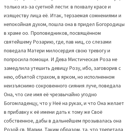
только из-за суетной лести: в похвалу красе и
изяществу лица её. Итак, терзаемая сомнениями и
непокойная духом, пошла она в придел Богородицы
в храме оо. Проповедников, посвящённом
святейшему Розарию, где, пав ниц, со слезами
поведала Матери милосердия свою тревогу и
попросила помощи. И Дева Мистическая Роза не
замедлила утешить девицу Розу, ибо, заговорив с
нею, объятой страхом, в ярком, но исполненном
неизъяснимо сокровенного сияния луче, поведала
Она, что сие имя её чрезвычайно угодно
Богомладенцу, что у Неё на руках, и что Она желает
в прибавку к её имени дать к тому же Своё
собственное, дабы в дальнейшем прозывалась она
Розой св. Марии. Таким образом, та, что трепетала