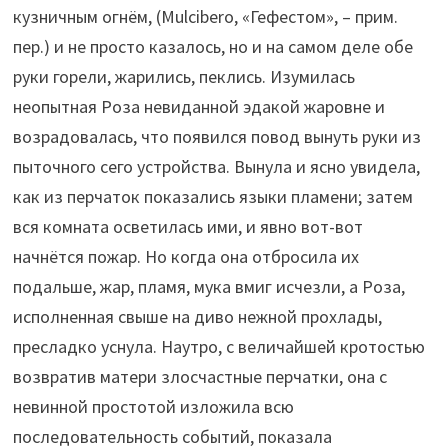
кузничным огнём, (Mulcibero, «Гефестом», – прим.
пер.) и не просто казалось, но и на самом деле обе
руки горели, жарились, пеклись. Изумилась
неопытная Роза невиданной эдакой жаровне и
возрадовалась, что появился повод вынуть руки из
пыточного сего устройства. Вынула и ясно увидела,
как из перчаток показались языки пламени; затем
вся комната осветилась ими, и явно вот-вот
начнётся пожар. Но когда она отбросила их
подальше, жар, пламя, мука вмиг исчезли, а Роза,
исполненная свыше на диво нежной прохлады,
пресладко уснула. Наутро, с величайшей кротостью
возвратив матери злосчастные перчатки, она с
невинной простотой изложила всю
последовательность событий, показала