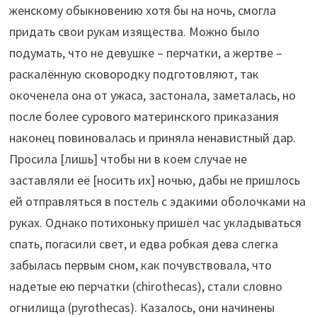
женскому обыкновению хотя бы на ночь, смогла
придать свои рукам изящества. Можно было
подумать, что не девушке – перчатки, а жертве –
раскалённую сковородку подготовляют, так
окоченела она от ужаса, застонала, заметалась, но
после более сурового материнского приказания
наконец повиновалась и приняла ненавистный дар.
Просила [лишь] чтобы ни в коем случае не
заставляли её [носить их] ночью, дабы не пришлось
ей отправляться в постель с эдакими оболочками на
руках. Однако потихоньку пришёл час укладываться
спать, погасили свет, и едва робкая дева слегка
забылась первым сном, как почувствовала, что
надетые ею перчатки (chirothecas), стали словно
огнилища (pyrothecas). Казалось, они начинены