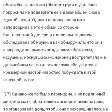
обожжённые до мяса (fibratim) руки и усиленно
попросила не подвергать её в дальнейшем снова
эдакой казни. Однако недоверчивая мать
заподозрила в этом обман со стороны
благочестивой дочери и с великим тщанием
обследовала обе руки, а как обнаружила, что они
взаправду покрылись волдырями, обожжены,
иссушены, коснувшись их, наконец вострепетала и в
дальнейшем не пыталась послушнейшую дочь с
чрезмерной настойчивостью побуждать к этой
огненной пытке.
[17] Однако же то было перемирие, а не подлинный
мир; ибо мать, обратившись вскоре к иным затеям,
то уговаривала дочь, чтобы она прихорашивалась на