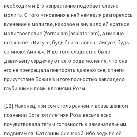
необходим и Его непрестанно подобает слёзно
молить. С того мгновения в ней немедля разгорелось
влечение к молитве, каковое и внушило ей краткое
молитвословие (formulam jaculatoriam), а именно
вот какое: «Иисусе, будь благословен! Иисусе, будь
со мною! Аминь». И до того сладостно было
девичьему сердечку от сего рода моления, что она
его не прекращала повторять даже во сне, отчего
присутствие Божие в итоге полностью завладело
глубинными помышлениями Розы.
[12] Наконец, при сем столь раннем и возвышенном
познании Бога пятилетняя Роза весьма ясно
почувствовала тягу и готовность к замечательным
подвигам св. Катерины Сиенской: ибо ведь по её