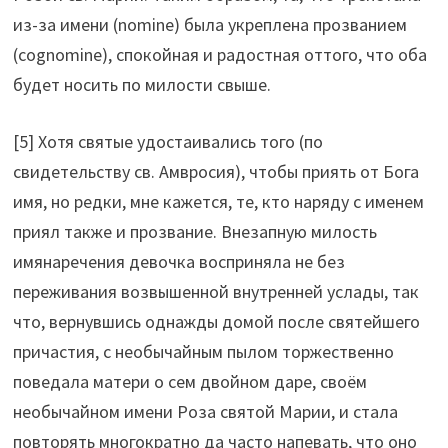
из-за имени (nomine) была укреплена прозванием
(cognomine), спокойная и радостная оттого, что оба
будет носить по милости свыше.
[5] Хотя святые удостаивались того (по
свидетельству св. Амвросия), чтобы приять от Бога
имя, но редки, мне кажется, те, кто наряду с именем
приял также и прозвание. Внезапную милость
имянаречения девочка восприняла не без
переживания возвышенной внутренней услады, так
что, вернувшись однажды домой после святейшего
причастия, с необычайным пылом торжественно
поведала матери о сем двойном даре, своём
необычайном имени Роза святой Марии, и стала
повторять многократно да часто напевать, что оно