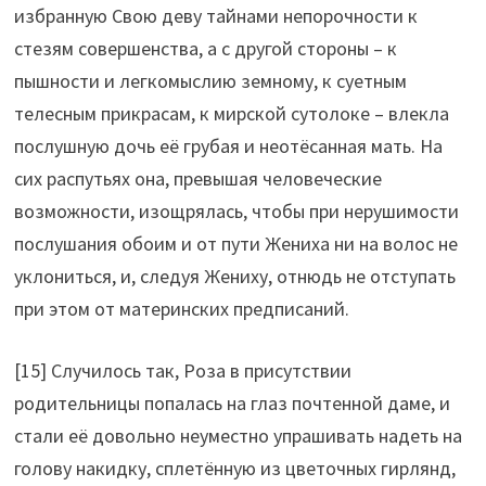
избранную Свою деву тайнами непорочности к
стезям совершенства, а с другой стороны – к
пышности и легкомыслию земному, к суетным
телесным прикрасам, к мирской сутолоке – влекла
послушную дочь её грубая и неотёсанная мать. На
сих распутьях она, превышая человеческие
возможности, изощрялась, чтобы при нерушимости
послушания обоим и от пути Жениха ни на волос не
уклониться, и, следуя Жениху, отнюдь не отступать
при этом от материнских предписаний.
[15] Случилось так, Роза в присутствии
родительницы попалась на глаз почтенной даме, и
стали её довольно неуместно упрашивать надеть на
голову накидку, сплетённую из цветочных гирлянд,