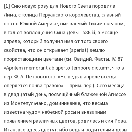
[1] Сию новую розу для Нового Света породила
Лима, столица Перуанского королевства, славный
порт в Южной Америке, омываемый Тихим океаном,
в год от воплощения Сына Девы 1586-й, в месяце
апреле, который получил имя от того своего
свойства, что он открывает (aperiat) землю
прорастающими цветами (см. Овидий. Фасты. IV. 87
«Aprilem memorant ab aperto tempore dictum», что в
пер. Ф. А. Петровского: «Но ведь в апреле всегда
оперяется почва травою». – прим. пер.). Сего месяца
в двадцатый день, посвящённый блаженной Агнессе
из Монтепульчано, доминиканке, что весьма
известна чудом небесной росы и внезапным
появлением различных цветов, родилась и сия Роза.
Итак, все здесь цветут: ибо ведь и родителями девы