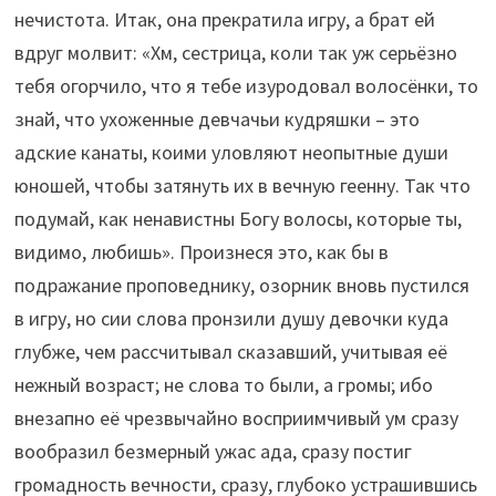
нечистота. Итак, она прекратила игру, а брат ей
вдруг молвит: «Хм, сестрица, коли так уж серьёзно
тебя огорчило, что я тебе изуродовал волосёнки, то
знай, что ухоженные девчачьи кудряшки – это
адские канаты, коими уловляют неопытные души
юношей, чтобы затянуть их в вечную геенну. Так что
подумай, как ненавистны Богу волосы, которые ты,
видимо, любишь». Произнеся это, как бы в
подражание проповеднику, озорник вновь пустился
в игру, но сии слова пронзили душу девочки куда
глубже, чем рассчитывал сказавший, учитывая её
нежный возраст; не слова то были, а громы; ибо
внезапно её чрезвычайно восприимчивый ум сразу
вообразил безмерный ужас ада, сразу постиг
громадность вечности, сразу, глубоко устрашившись