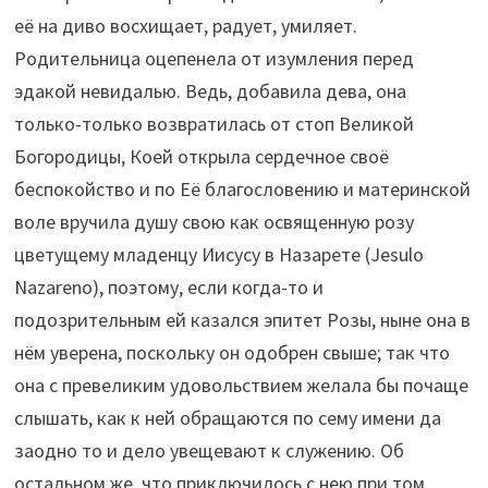
её на диво восхищает, радует, умиляет.
Родительница оцепенела от изумления перед
эдакой невидалью. Ведь, добавила дева, она
только-только возвратилась от стоп Великой
Богородицы, Коей открыла сердечное своё
беспокойство и по Её благословению и материнской
воле вручила душу свою как освященную розу
цветущему младенцу Иисусу в Назарете (Jesulo
Nazareno), поэтому, если когда-то и
подозрительным ей казался эпитет Розы, ныне она в
нём уверена, поскольку он одобрен свыше; так что
она с превеликим удовольствием желала бы почаще
слышать, как к ней обращаются по сему имени да
заодно то и дело увещевают к служению. Об
остальном же, что приключилось с нею при том