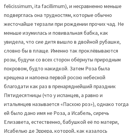
felicissimum, ita facillimum), и несравненно меньше
подверглась она трудностям, которые обычно
жесточайше терзали при рождении прочих чад. Не
меньше изумилась и повивальная бабка, как
увидела, что сие дитя вышло в двойной рубашке,
словно бы в плаще. Именно так проклёвываются
розы, будучи со всех сторон обёрнуты природным
покровом, будто накидкой. Затем Роза была
крещена и напоена первой росою небесной
благодати как раз в пренаряднейший праздник
Пятидесятницы (что у испанцев, а равно и
итальянцев называется «Пасхою роз»), однако тогда
ей было дано имя не Роза, а Исабель, сиречь
Елизавета, естественно, бабушкой её по матери,
Исабелью де Эррера, которой, как казалось