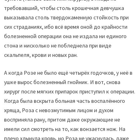
требовавший, чтобы столь крошечная девчушка
выказывала столь твердокаменную стойкость при
сих страданиях, ибо всё время оной до крайности
болезненной операции она не издала ни единого
стона и нисколько не побледнела при виде
скальпеля, крови и новых ран.
А когда Розе не было ещё четырёх годочков, у неё в
ушке вырос болезненный гнойник. И вот, снова
хирург после мягких припарок приступил к операции.
Когда была вскрыта больная часть воспалённого
хряща, Роза с невозмутимым лицом и духом
восприняла рану, притом даже окружающие не
имели сил смотреть на то, как вонзается нож. На
плечо хлынула кровь, но Роза не ужаснулась, даже