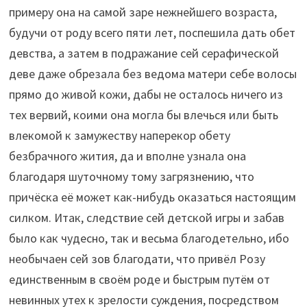
примеру она на самой заре нежнейшего возраста,
будучи от роду всего пяти лет, поспешила дать обет
девства, а затем в подражание сей серафической
деве даже обрезала без ведома матери себе волосы
прямо до живой кожи, дабы не осталось ничего из
тех вервий, коими она могла бы влечься или быть
влекомой к замужеству наперекор обету
безбрачного жития, да и вполне узнала она
благодаря шуточному тому загрязнению, что
причёска её может как-нибудь оказаться настоящим
силком. Итак, следствие сей детской игры и забав
было как чудесно, так и весьма благодетельно, ибо
необычаен сей зов благодати, что привёл Розу
единственным в своём роде и быстрым путём от
невинных утех к зрелости суждения, посредством