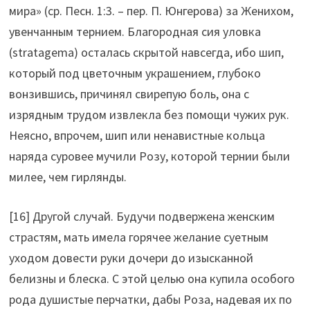
мира» (ср. Песн. 1:3. – пер. П. Юнгерова) за Женихом,
увенчанным тернием. Благородная сия уловка
(stratagema) осталась скрытой навсегда, ибо шип,
который под цветочным украшением, глубоко
вонзившись, причинял свирепую боль, она с
изрядным трудом извлекла без помощи чужих рук.
Неясно, впрочем, шип или ненавистные кольца
наряда суровее мучили Розу, которой тернии были
милее, чем гирлянды.
[16] Другой случай. Будучи подвержена женским
страстям, мать имела горячее желание суетным
уходом довести руки дочери до изысканной
белизны и блеска. С этой целью она купила особого
рода душистые перчатки, дабы Роза, надевая их по