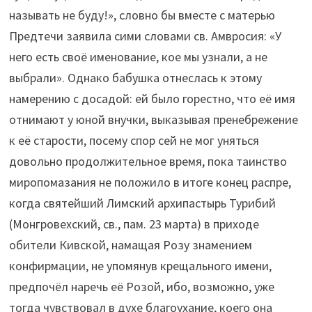
называть не буду!», словно бы вместе с матерью
Предтечи заявила сими словами св. Амвросия: «У
него есть своё именование, кое мы узнали, а не
выбрали». Однако бабушка отнеслась к этому
намерению с досадой: ей было горестно, что её имя
отнимают у юной внучки, выказывая пренебрежение
к её старости, посему спор сей не мог уняться
довольно продолжительное время, пока таинство
миропомазания не положило в итоге конец распре,
когда святейший Лимский архипастырь Турибий
(Монгровехский, св., пам. 23 марта) в приходе
обители Кивской, намащая Розу знамением
конфирмации, не упомянув крещального имени,
предпочёл наречь её Розой, ибо, возможно, уже
тогда чувствовал в духе благоухание, коего она