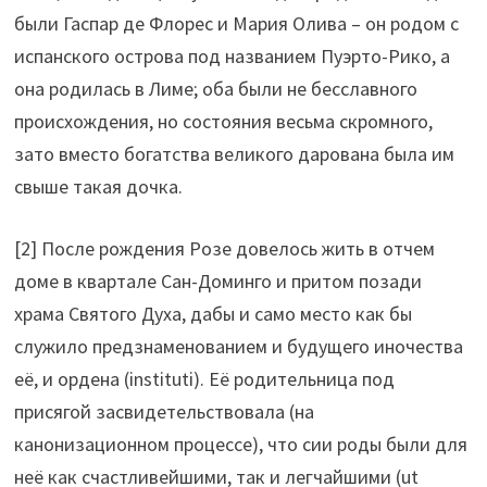
были Гаспар де Флорес и Мария Олива – он родом с
испанского острова под названием Пуэрто-Рико, а
она родилась в Лиме; оба были не бесславного
происхождения, но состояния весьма скромного,
зато вместо богатства великого дарована была им
свыше такая дочка.
[2] После рождения Розе довелось жить в отчем
доме в квартале Сан-Доминго и притом позади
храма Святого Духа, дабы и само место как бы
служило предзнаменованием и будущего иночества
её, и ордена (instituti). Её родительница под
присягой засвидетельствовала (на
канонизационном процессе), что сии роды были для
неё как счастливейшими, так и легчайшими (ut