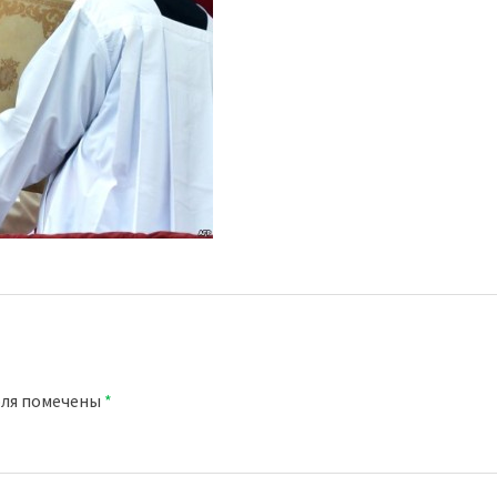
оля помечены
*