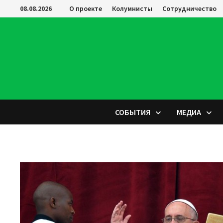
Перейти
08.08.2026
О проекте
Колумнисты
Сотрудничество
к
содержимому
СОБЫТИЯ
МЕДИА