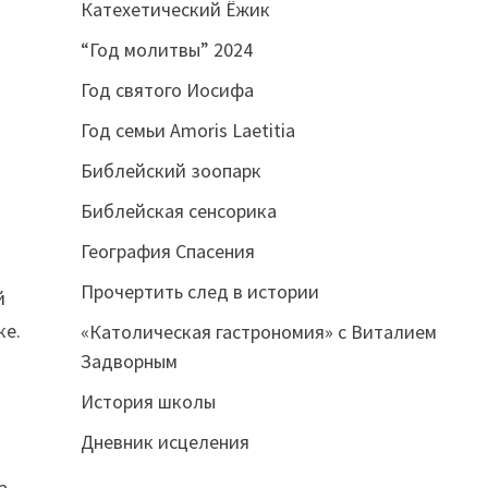
Катехетический Ёжик
“Год молитвы” 2024
Год святого Иосифа
Год семьи Amoris Laetitia
Библейский зоопарк
Библейская сенсорика
География Спасения
Прочертить след в истории
й
ке.
«Католическая гастрономия» с Виталием
Задворным
История школы
Дневник исцеления
а,