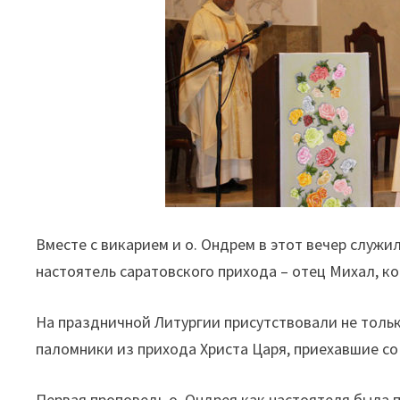
Вместе с викарием и о. Ондрем в этот вечер служи
настоятель саратовского прихода – отец Михал, к
На праздничной Литургии присутствовали не тольк
паломники из прихода Христа Царя, приехавшие со
Первая проповедь о. Ондрея как настоятеля была 