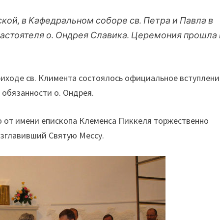
кой, в Кафедральном соборе св. Петра и Павла в
астоятеля о. Ондрея Славика. Церемония прошла 
риходе св. Климента состоялось официальное вступлени
 обязанности о. Ондрея.
 от имени епископа Клеменса Пиккеля торжественно
озглавивший Святую Мессу.