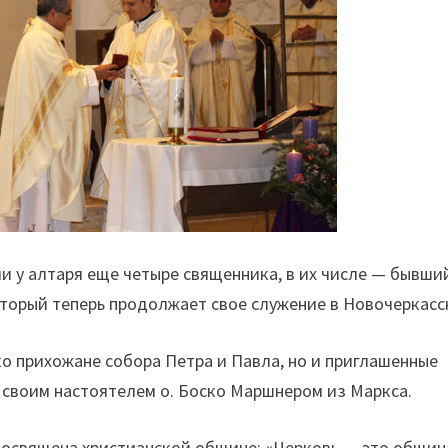
ли у алтаря еще четыре священника, в их числе — бывши
оторый теперь продолжает свое служение в Новочеркасс
о прихожане собора Петра и Павла, но и приглашенные
 своим настоятелем о. Боско Маршнером из Маркса.
посвящена христианской общине: «Церковь — это общин