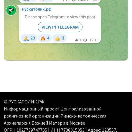
© РУСКАТОЛИК.РФ
Информационный проект Централизованной
религиозной организации Римско-католическая
Архиепархия Божией Матери в Москве
ОГРН 1027739747705 | ИНН 7708015053 | Адрес: 123557,