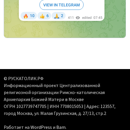
© РУСКАТОЛИК.РФ
Информационный проект Централизованной
религиозной организации Римско-католическая
Архиепархия Божией Матери в Москве
ОГРН 1027739747705 | ИНН 7708015053 | Адрес: 123557,
город Москва, ул. Малая Грузинская, д. 27/13, стр.2
Работает на
WordPress
и
Bam
.