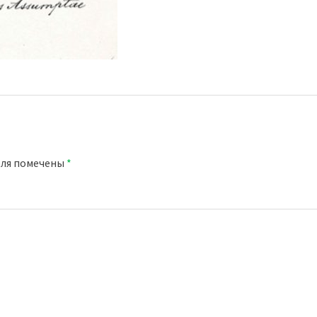
оля помечены
*