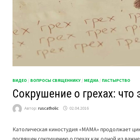
ВИДЕО
/
ВОПРОСЫ СВЯЩЕННИКУ
/
МЕДИА
/
ПАСТЫРСТВО
Сокрушение о грехах: что 
Автор:
ruscatholic
02.04.2016
Католическая киностудия «МАМА» продолжает цик
посвящен сокрушению о грехах как одной из важн