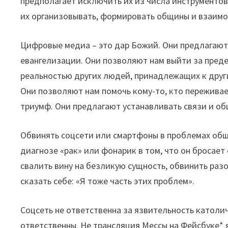
предполагает исключить их из числа инструменто
их организовывать, формировать общины и взаимо
Цифровые медиа – это дар Божий. Они предлагают
евангелизации. Они позволяют нам выйти за преде
реальностью других людей, принадлежащих к друг
Они позволяют нам помочь кому-то, кто переживае
триумф. Они предлагают устанавливать связи и об
Обвинять соцсети или смартфоны в проблемах обще
диагнозе «рак» или фонарик в том, что он бросает 
свалить вину на безликую сущность, обвинить раз
сказать себе: «Я тоже часть этих проблем».
Соцсеть не ответственна за язвительность католич
ответственны. Не трансляция Мессы на Фейсбуке* 