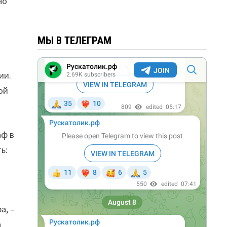
но
МЫ В ТЕЛЕГРАМ
ии.
ой
аф в
ь:
а, –
а