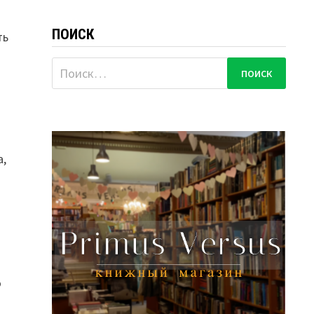
ПОИСК
ть
Найти:
а,
о