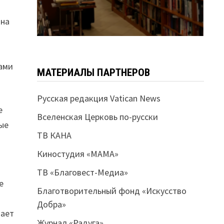
 на
рами
МАТЕРИАЛЫ ПАРТНЕРОВ
Русская редакция Vatican News
е
Вселенская Церковь по-русски
рые
ТВ КАНА
Киностудия «МАМА»
ТВ «Благовест-Медиа»
е
Благотворительный фонд «Искусство
Добра»
щает
Журнал «Радуга»