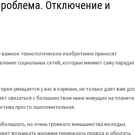
проблема. Отключение и
 важное технологическое изобретение приносят
вление социальных сетей, которые меняют саму паради
орое умещается у вас в кармане, не только даёт вам до
ляет связаться с большинством ныне живущих на планете
ектива просто ошеломительная.
 небольшого, но очень громкого меньшинства молодых
может возникать желание перерезать провод и обругать