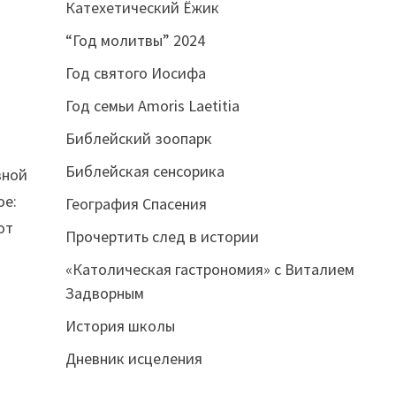
Катехетический Ёжик
“Год молитвы” 2024
Год святого Иосифа
Год семьи Amoris Laetitia
Библейский зоопарк
Библейская сенсорика
вной
ое:
География Спасения
от
Прочертить след в истории
«Католическая гастрономия» с Виталием
Задворным
История школы
Дневник исцеления