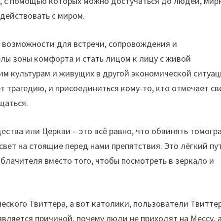
в, с помощью которых можно достучаться до людей, мир
действовать с миром.
 возможности для встречи, сопровождения и
лы зоны комфорта и стать лицом к лицу с живой
им культурам и живущих в другой экономической ситуац
т трагедию, и присоединиться кому-то, кто отмечает св
щаться.
ства или Церкви – это всё равно, что обвинять томогр
свет на стоящие перед нами препятствия. Это лёгкий пут
облачителя вместо того, чтобы посмотреть в зеркало и
еского Твиттера, а вот католики, пользователи Твиттер
является причиной, почему люди не приходят на Мессу, 