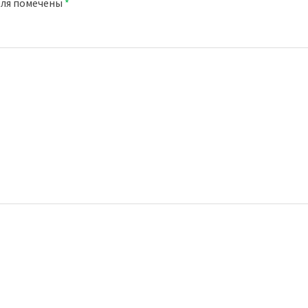
оля помечены
*