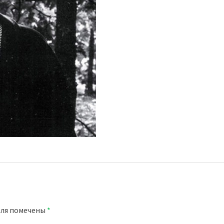
оля помечены
*