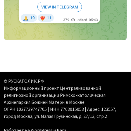
© РУСКАТОЛИК.РФ
Информационный проект Централизованной
религиозной организации Римско-католическая
Архиепархия Божией Матери в Москве
ОГРН 1027739747705 | ИНН 7708015053 | Адрес: 123557,
город Москва, ул. Малая Грузинская, д. 27/13, стр.2
Работает на
WordPress
и
Bam
.