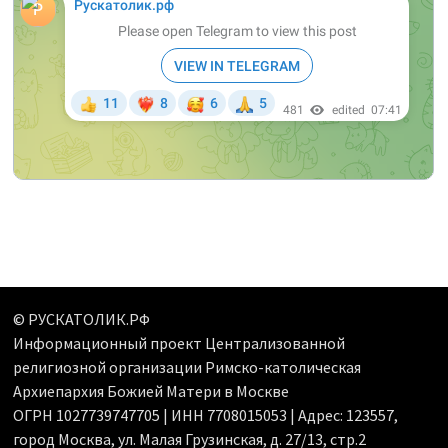
© РУСКАТОЛИК.РФ
Информационный проект Централизованной
религиозной организации Римско-католическая
Архиепархия Божией Матери в Москве
ОГРН 1027739747705 | ИНН 7708015053 | Адрес: 123557,
город Москва, ул. Малая Грузинская, д. 27/13, стр.2