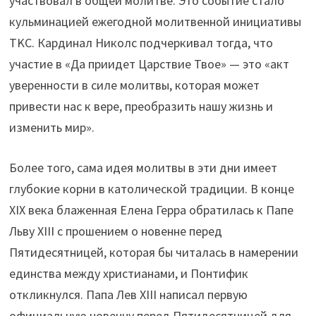
участвовал в общей молитве. Это событие стало
кульминацией ежегодной молитвенной инициативы
TKC. Кардинал Николс подчеркивал тогда, что
участие в «Да приидет Царствие Твое» — это «акт
уверенности в силе молитвы, которая может
привести нас к вере, преобразить нашу жизнь и
изменить мир».
Более того, сама идея молитвы в эти дни имеет
глубокие корни в католической традиции. В конце
XIX века блаженная Елена Герра обратилась к Папе
Льву XIII с прошением о новенне перед
Пятидесятницей, которая бы читалась в намерении
единства между христианами, и Понтифик
откликнулся. Папа Лев XIII написал первую
официальную новенну перед Пятидесятницей для