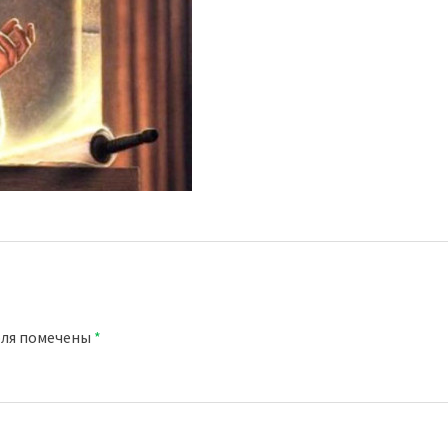
оля помечены
*