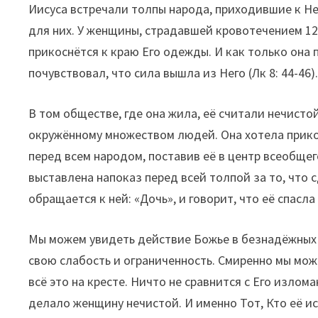
Иисуса встречали толпы народа, приходившие к Не
для них. У женщины, страдавшей кровотечением 12 
прикоснётся к краю Его одежды. И как только она 
почувствовал, что сила вышла из Него (Лк 8: 44-46)
В том обществе, где она жила, её считали нечисто
окружённому множеством людей. Она хотела прикос
перед всем народом, поставив её в центр всеобщего
выставлена напоказ перед всей толпой за то, что 
обращается к ней: «Дочь», и говорит, что её спасла е
Мы можем увидеть действие Божье в безнадёжных 
свою слабость и ограниченность. Смиренно мы мож
всё это на кресте. Ничто не сравнится с Его изло
делало женщину нечистой. И именно Тот, Кто её и