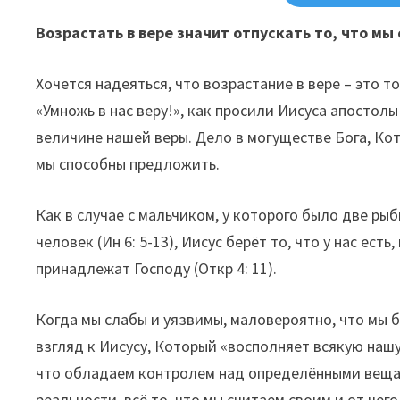
Возрастать в вере значит отпускать то, что мы
Хочется надеяться, что возрастание в вере – это т
«Умножь в нас веру!», как просили Иисуса апостолы (
величине нашей веры. Дело в могуществе Бога, Ко
мы способны предложить.
Как в случае с мальчиком, у которого было две ры
человек (Ин 6: 5-13), Иисус берёт то, что у нас есть
принадлежат Господу (Откр 4: 11).
Когда мы слабы и уязвимы, маловероятно, что мы б
взгляд к Иисусу, Который «восполняет всякую нашу
что обладаем контролем над определёнными вещам
реальности, всё то, что мы считаем своим и от чег