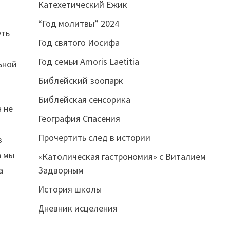
Катехетический Ёжик
“Год молитвы” 2024
уть
Год святого Иосифа
Год семьи Amoris Laetitia
ьной
Библейский зоопарк
Библейская сенсорика
 не
География Спасения
Прочертить след в истории
в
а мы
«Католическая гастрономия» с Виталием
а
Задворным
История школы
Дневник исцеления