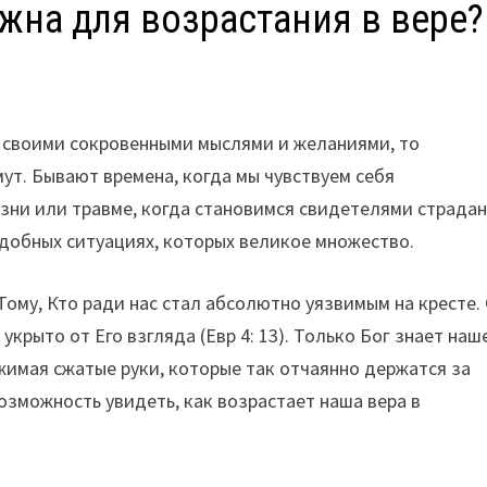
жна для возрастания в вере?
о своими сокровенными мыслями и желаниями, то
ймут. Бывают времена, когда мы чувствуем себя
зни или травме, когда становимся свидетелями страда
подобных ситуациях, которых великое множество.
Тому, Кто ради нас стал абсолютно уязвимым на кресте.
крыто от Его взгляда (Евр 4: 13). Только Бог знает наш
азжимая сжатые руки, которые так отчаянно держатся за
озможность увидеть, как возрастает наша вера в