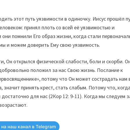
ходить этот путь уязвимости в одиночку. Иисус прошёл п
еловеком: принял плоть со всей её уязвимостью и
и они помнили Его образ жизни, когда стали первоначал
 мы и можем доверить Ему свою уязвимость.
и, Он открылся физической слабости, боли и скорби. Он
 добровольно положил за нас Свою жизнь. Послание к
ервосвященнике», потому что Он может сострадать нам 
а, значит принять крест, стать слабым. Потому что, когд
достаточно для нас (2Кор 12: 9-11). Когда мы следуем з
 возрастают.
на наш канал в Telegram