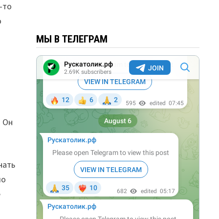
-то
о
МЫ В ТЕЛЕГРАМ
! Он
нать
ло
е