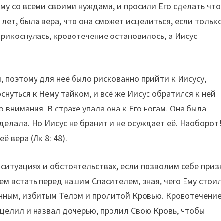
му со всеми своими нуждами, и просили Его сделать что
лет, была вера, что она сможет исцелиться, если тольк
прикоснулась, кровотечение остановилось, а Иисус
.
й, поэтому для неё было рискованно прийти к Иисусу,
нуться к Нему тайком, и всё же Иисус обратился к ней
 внимания. В страхе упала она к Его ногам. Она была
сделала. Но Иисус не бранит и не осуждает её. Наоборот
ё вера (Лк 8: 48).
ситуациях и обстоятельствах, если позволим себе приз
ем встать перед нашим Спасителем, зная, чего Ему стои
манным, избитым Телом и пролитой Кровью. Кровотечени
сцелил и назвал дочерью, пролил Свою Кровь, чтобы