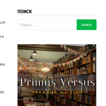
ПОИСК
ься:
Найти:
что
ава
ая,