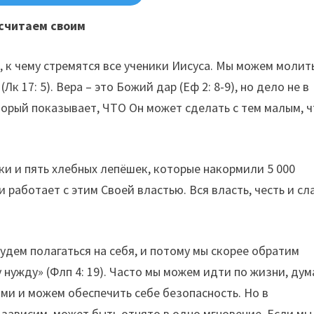
 считаем своим
о, к чему стремятся все ученики Иисуса. Мы можем молит
Лк 17: 5). Вера – это Божий дар (Еф 2: 8-9), но дело не в
торый показывает, ЧТО Он может сделать с тем малым, 
бки и пять хлебных лепёшек, которые накормили 5 000
, и работает с этим Своей властью. Вся власть, честь и сл
удем полагаться на себя, и потому мы скорее обратим
 нужду» (Флп 4: 19). Часто мы можем идти по жизни, дум
и и можем обеспечить себе безопасность. Но в
о зависим, может быть отнято в одно мгновение. Если мы