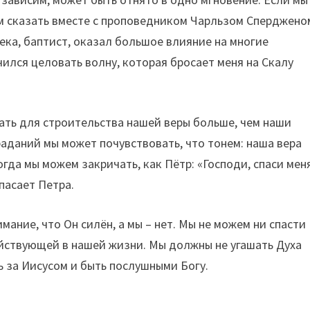
ем сказать вместе с проповедником Чарльзом Сперджено
ека, баптист, оказал большое влияние на многие
чился целовать волну, которая бросает меня на Скалу
ать для строительства нашей веры больше, чем наши
раданий мы может почувствовать, что тонем: наша вера
огда мы можем закричать, как Пётр: «Господи, спаси мен
спасает Петра.
мание, что Он силён, а мы – нет. Мы не можем ни спасти
действующей в нашей жизни. Мы должны не угашать Духа
ть за Иисусом и быть послушными Богу.